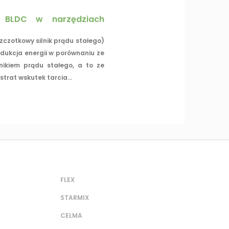
k BLDC w narzędziach
szczotkowy silnik prądu stałego)
dukcja energii w porównaniu ze
nikiem prądu stałego, a to ze
trat wskutek tarcia...
FLEX
STARMIX
CELMA