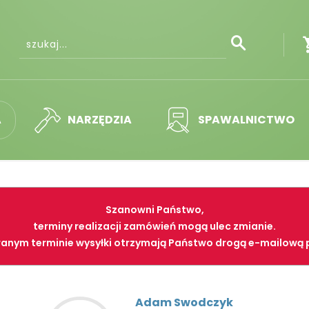
A
NARZĘDZIA
SPAWALNICTWO
Szanowni Państwo,
terminy realizacji zamówień mogą ulec zmianie.
anym terminie wysyłki otrzymają Państwo drogą e-mailową 
Adam Swodczyk