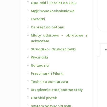
Opalarki i Pistolet do kleju
Myjki wysokociśnieniowe
Frezarki
Osprzęt do betonu
Młoty udarowo - obrotowe z
uchwytem
Strugarko- Grubościówki
O
Wycinarki
Narzędzia
Przecinarki i Pilarki
Technika pomiarowa
Urządzenia stacjonarne stoły
Obróbki płytek
System odsysania pyłu