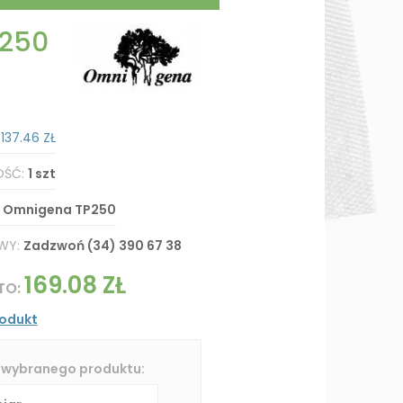
P250
:
137.46 ZŁ
OŚĆ:
1 szt
:
Omnigena TP250
WY:
Zadzwoń (34) 390 67 38
169.08 ZŁ
TO:
rodukt
 wybranego produktu: