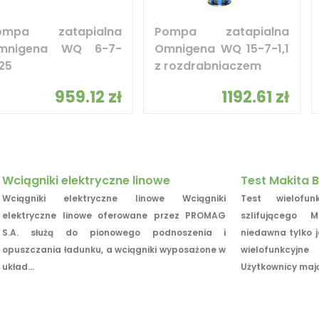
ompa zatapialna
Pompa zatapialna
mnigena WQ 6-7-
Omnigena WQ 15-7-1,1
25
z rozdrabniaczem
959.12 zł
1192.61 zł
Wciągniki elektryczne linowe
Test Makita 
Wciągniki elektryczne linowe Wciągniki
Test wielofun
elektryczne linowe oferowane przez PROMAG
szlifującego
S.A. służą do pionowego podnoszenia i
niedawna tylko 
opuszczania ładunku, a wciągniki wyposażone w
wielofunkcyjne
układ...
Użytkownicy mają.