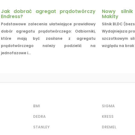
Jak dobrać agregat prądotwórczy
Nowy silni
Endress?
Makity
Podstawowe zalecenia ułatwiające prawidłowy
Silnik BLDC (bez
dobór agregatu prądotwórczego: Odbiorniki,
Wydajniejsza pro
które mają być zasilane z agregatu
szczotkowym sil
prądotwórczego należy podzielić na
względu na brak s
jednofazowe i...
BMI
SIGMA
DEDRA
KRESS
STANLEY
DREMEL