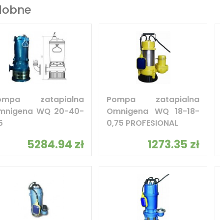
dobne
ompa zatapialna
Pompa zatapialna
mnigena WQ 20-40-
Omnigena WQ 18-18-
5
0,75 PROFESIONAL
5284.94 zł
1273.35 zł