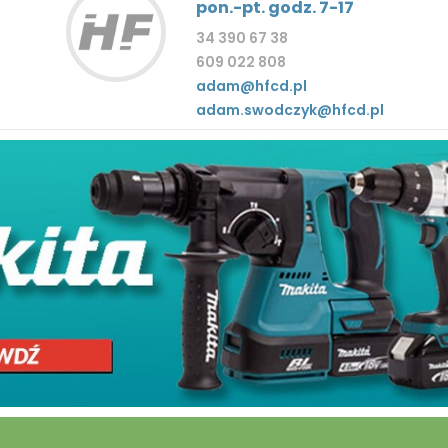
pon.-pt. godz. 7-17
34 390 67 38
609 022 808
adam@hfcd.pl
adam.swodczyk@hfcd.pl