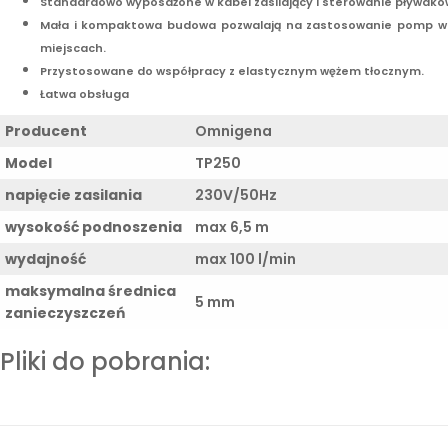
Standardowo wyposażone w kabel zasilający i sterowanie pływako
Mała i kompaktowa budowa pozwalają na zastosowanie pomp w
miejscach.
Przystosowane do współpracy z elastycznym wężem tłocznym.
Łatwa obsługa
Producent
Omnigena
Model
TP250
napięcie zasilania
230V/50Hz
wysokość podnoszenia
max 6,5 m
wydajność
max 100 l/min
maksymalna średnica
5 mm
zanieczyszczeń
Pliki do pobrania: