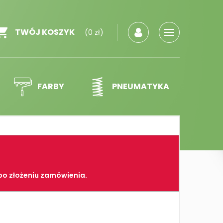
TWÓJ KOSZYK
(0 zł)
FARBY
PNEUMATYKA
po złożeniu zamówienia.