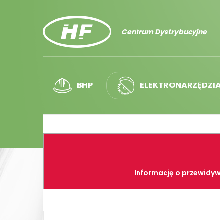
Centrum Dystrybucyjne
BHP
ELEKTRONARZĘDZI
Informację o przewidyw