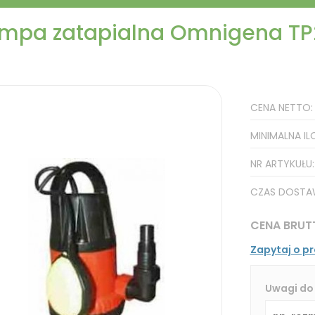
mpa zatapialna Omnigena T
CENA NETTO
MINIMALNA IL
NR ARTYKUŁU
CZAS DOSTA
CENA BRUT
Zapytaj o p
Uwagi do