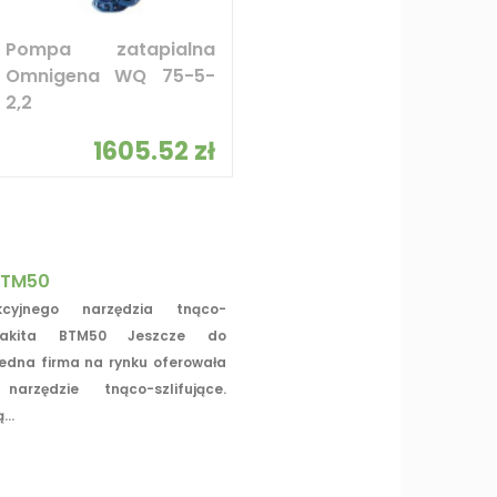
Pompa zatapialna
Omnigena WQ 75-5-
2,2
1605.52 zł
BTM50
kcyjnego narzędzia tnąco-
 Makita BTM50 Jeszcze do
jedna firma na rynku oferowała
 narzędzie tnąco-szlifujące.
..