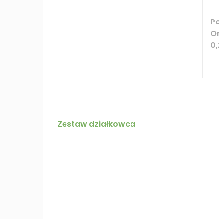
P
O
0,
Zestaw działkowca